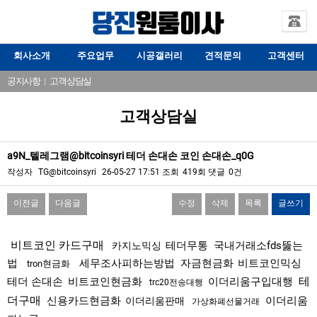
회사소개
주요업무
시공갤러리
견적문의
고객센터
공지사항
|
고객상담실
고객상담실
a9N_텔레그램@bitcoinsyri 테더 손대손 코인 손대손_q0G
작성자
TG@bitcoinsyri
26-05-27 17:51
조회
419회
댓글
0건
이전글
다음글
수정
삭제
목록
글쓰기
본문
비트코인 카드구매
테더무통
국내거래소fds뚫는
카지노믹싱
법
세무조사피하는방법
자금현금화
비트코인믹싱
tron현금화
테
테더 손대손
비트코인현금화
이더리움구입대행
trc20전송대행
더구매
신용카드현금화
이더리움
이더리움판매
가상화폐선물거래