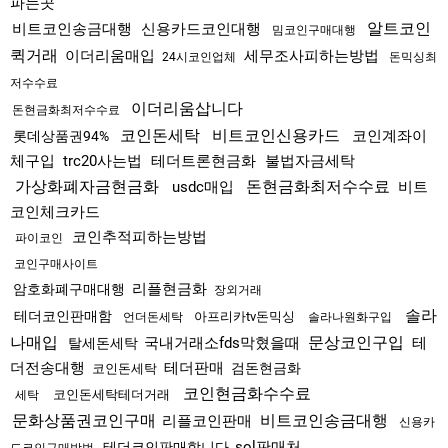
파는곳
알트코인
비트코인송금대행
신용카드코인대행
밈코인구매대행
퀵거래
이더리움매입
세무조사피하는방법
24시코인업체
돈믹싱최
저수수료
이더리움삽니다
돈현금화최저수수료
코인돈세탁
비트코인신용카드
코인계좌이
롯데상품권94%
체구입
trc20사는법
테더트론현금화
불법자금세탁
가상화폐자금현금화
돈현금화최저수수료
usdc매입
비트
코인체크카드
코인추적피하는방법
파이코인
코인구매사이트
리플현금화
암호화폐구매대행
장외거래
솔라
테더코인판매함
아프리카tv돈믹싱
언더돈세탁
솔라나원화구입
나매입
문상코인구입
국내거래소fds막혔을때
테
탈세돈세탁
더전송대행
테더판매
검돈현금화
코인돈세탁
코인현금화수수료
코인돈세탁테더거래
세탁
문화상품권코인구매
비트코인송금대행
리플코인판매
신용카
sol판매처
테더코인판매합니다