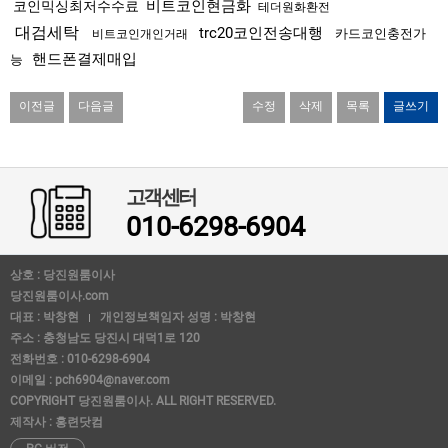
비트코인현금화
코인믹싱최저수수료
테더원화환전
대검세탁
trc20코인전송대행
카드코인충전가
비트코인개인거래
핸드폰결제매입
능
이전글
다음글
수정
삭제
목록
글쓰기
고객센터
010-6298-6904
상호 : 당진원룸이사
당진원룸이사.com
대표 : 박창현
개인정보책임자 성명 : 박창현
주소 : 충청남도 당진시 대덕1로 120
전화번호 : 010-6298-6904
이메일 : pch6904@naver.com
COPYRIGHT 당진원룸이사. ALL RIGHT RESERVED.
제작사 : 홍련닷컴