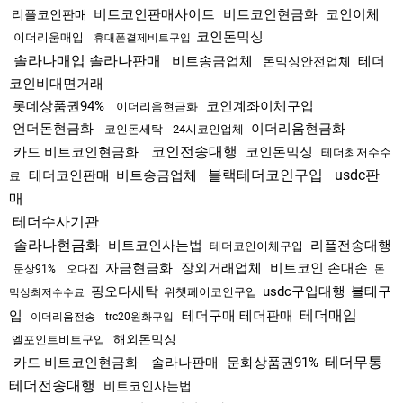
비트코인판매사이트
비트코인현금화
코인이체
리플코인판매
코인돈믹싱
이더리움매입
휴대폰결제비트구입
솔라나매입 솔라나판매
비트송금업체
테더
돈믹싱안전업체
코인비대면거래
롯데상품권94%
코인계좌이체구입
이더리움현금화
언더돈현금화
이더리움현금화
코인돈세탁
24시코인업체
코인전송대행
카드 비트코인현금화
코인돈믹싱
테더최저수수
블랙테더코인구입
usdc판
테더코인판매
비트송금업체
료
매
테더수사기관
솔라나현금화
비트코인사는법
리플전송대행
테더코인이체구입
자금현금화
장외거래업체
비트코인 손대손
문상91%
오다집
돈
핑오다세탁
usdc구입대행
블테구
위챗페이코인구입
믹싱최저수수료
테더매입
입
테더구매 테더판매
이더리움전송
trc20원화구입
해외돈믹싱
엘포인트비트구입
테더무통
카드 비트코인현금화
솔라나판매
문화상품권91%
테더전송대행
비트코인사는법