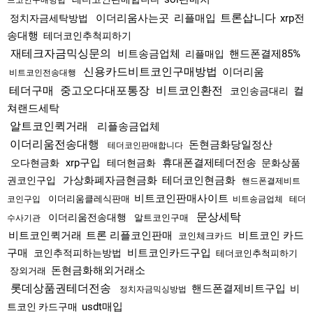
드코인구매방법
트론삽니다
이더리움사는곳
리플매입
xrp전
정치자금세탁방법
송대행
테더코인추척피하기
재테크자금믹싱문의
비트송금업체
핸드폰결제85%
리플매입
신용카드비트코인구매방법
이더리움
비트코인전송대행
테더구매
중고오다대포통장
비트코인환전
컬
코인송금대리
쳐랜드세탁
알트코인퀵거래
리플송금업체
이더리움전송대행
돈현금화당일정산
테더코인판매합니다
xrp구입
휴대폰결제테더전송
오다현금화
테더현금화
문화상품
가상화폐자금현금화
테더코인현금화
권코인구입
핸드폰결제비트
비트코인판매사이트
이더리움클레식판매
코인구입
비트송금업체
테더
문상세탁
이더리움전송대행
알트코인구매
수사기관
비트코인퀵거래
트론 리플코인판매
비트코인 카드
코인체크카드
구매
비트코인카드구입
코인추적피하는방법
테더코인추척피하기
돈현금화해외거래소
장외거래
롯데상품권테더전송
핸드폰결제비트구입
비
정치자금믹싱방법
usdt매입
트코인 카드구매