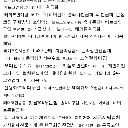
신용카드코인대행
소액결제코인구매방법
테더현금화
비트코인송금대행
문상
테더구매테더판매
솔라나현금화 sol현금화
테더코인매입
코인구매방법
코인믹싱
휴대폰결제비트코인
모든코인구입가능
구입
리플삽니다
해외돈현금화
블테구입
횡령현금화
휴대폰결제세탁
이더리움
테더코인판매함
코인구매대행
이더리움
매입
trc20 판매
돈믹싱안전업체
자금믹싱업체
파이코인사는곳
소액결제매입
돈믹싱최저수수료
이더리움판매
중고오다
오다집수수료
리플코인판매
개인지갑
돈세탁안전업체
xrp구매
고가매입
컬쳐랜드매입
태더원화환전
24시
오다집
리플매입
코인업체
이더리움매입
신용카드테더구입
테더거래
테더코인판매함
fx현금화최저수수료
이더리움매입
빗썸fds푸는법
테더
테더코인송금
솔라나구입
개인지갑고가매입
트론현금화
자금세탁업체
테더개인지갑
검돈세탁업체
테더거래
돈현금화
돈현금화안전업체
가상화폐선물거래
무통코인
솔라나현금화