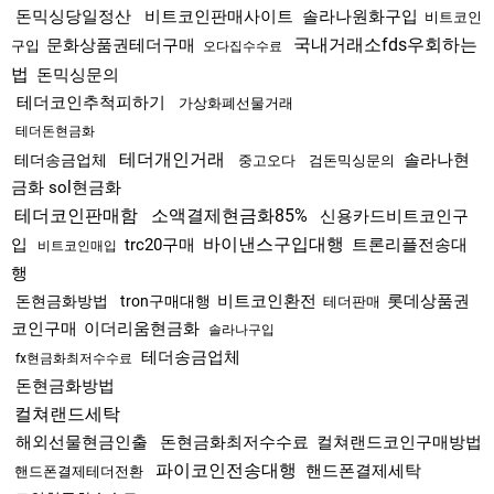
돈믹싱당일정산
비트코인판매사이트
솔라나원화구입
비트코인
국내거래소fds우회하는
문화상품권테더구매
구입
오다집수수료
법
돈믹싱문의
테더코인추척피하기
가상화폐선물거래
테더돈현금화
테더개인거래
솔라나현
테더송금업체
중고오다
검돈믹싱문의
금화 sol현금화
테더코인판매함
소액결제현금화85%
신용카드비트코인구
바이낸스구입대행
입
trc20구매
트론리플전송대
비트코인매입
행
비트코인환전
롯데상품권
돈현금화방법
tron구매대행
테더판매
코인구매
이더리움현금화
솔라나구입
테더송금업체
fx현금화최저수수료
돈현금화방법
컬쳐랜드세탁
해외선물현금인출
돈현금화최저수수료
컬쳐랜드코인구매방법
파이코인전송대행
핸드폰결제세탁
핸드폰결제테더전환