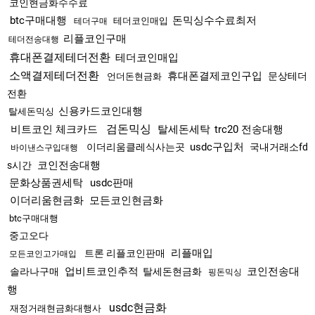
코인현금화수수료
btc구매대행
돈믹싱수수료최저
테더코인매입
테더구매
리플코인구매
테더전송대행
휴대폰결제테더전환
테더코인매입
소액결제테더전환
휴대폰결제코인구입
문상테더
언더돈현금화
전환
신용카드코인대행
탈세돈믹싱
검돈믹싱
비트코인 체크카드
탈세돈세탁
trc20 전송대행
usdc구입처
이더리움클레식사는곳
국내거래소fd
바이낸스구입대행
코인전송대행
s시간
문화상품권세탁
usdc판매
이더리움현금화
모든코인현금화
btc구매대행
중고오다
리플매입
트론 리플코인판매
모든코인고가매입
업비트코인추적
코인전송대
솔라나구매
탈세돈현금화
핑돈믹싱
행
usdc현금화
재정거래현금화대행사