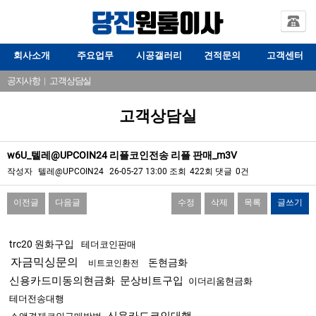
회사소개
주요업무
시공갤러리
견적문의
고객센터
공지사항
|
고객상담실
고객상담실
w6U_텔레@UPCOIN24 리플코인전송 리플 판매_m3V
작성자
텔레@UPCOIN24
26-05-27 13:00
조회
422회
댓글
0건
이전글
다음글
수정
삭제
목록
글쓰기
본문
trc20 원화구입
테더코인판매
자금믹싱문의
돈현금화
비트코인환전
신용카드미동의현금화
문상비트구입
이더리움현금화
테더전송대행