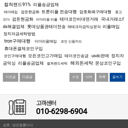
컬쳐랜드91%
리플송금업체
트론리플 전송대행
암호화폐구매대행
검돈현금화
테더매입
중고
검돈현금화
테더코인비대면거래
국내거래소f
오다
이더리움 리플
ds해결업체
롯데상품권테더전송
리플매입
재테크자금믹싱문의
정치자금세탁방법
tron구매대행
이더리움매입
코인 신용카드
휴대폰결제코인구입
모든코인고가매입
usdc판매
정치자
테더코인송금
코인구매대행
해외돈세탁
금믹싱
리플송금업체
문상코인구입
컬쳐랜드세탁
이전글
다음글
수정
삭제
목록
글쓰기
고객센터
010-6298-6904
상호 : 당진원룸이사