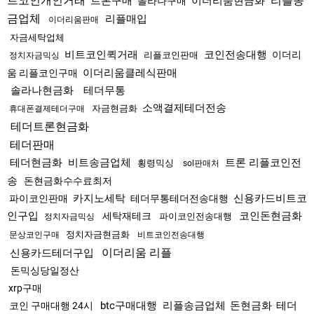
트코인개인거래
리플송
트론구매
이더리움현금화
솔라나구매
금업체
리플매입
이더리움판매
자금세탁업체
비트코인퀵거래
코인전송대행
이더리
리플코인판매
정치자금믹싱
이더리움클레식판매
움 리플코인구매
솔라나현금화
테더무통
소액결제테더전송
자금현금화
휴대폰결제테더구매
테더트론현금화
테더판매
테더현금화
비트송금업체
트론 리플코인전
횡령믹싱
sol판매처
송
돈현금화수수료최저
카지노세탁
신용카드비트코
파이코인판매
테더무통테더전송대행
인구입
코인돈현금화
세탁재테크
파이코인전송대행
정치자금믹싱
정치자금현금화
문상코인구매
비트코인전송대행
이더리움 리플
신용카드테더구입
돈믹싱당일정산
xrp구매
btc구매대행
리플송금업체
돈현금화
테더
코인 구매대행 24시