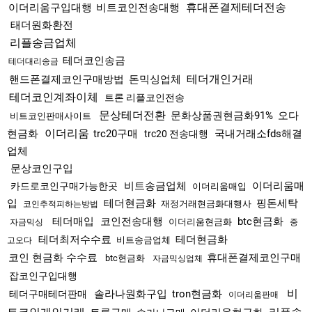
휴대폰결제테더전송
이더리움구입대행
비트코인전송대행
태더원화환전
리플송금업체
테더코인송금
테더대리송금
테더개인거래
핸드폰결제코인구매방법
돈믹싱업체
테더코인계좌이체
트론 리플코인전송
문상테더전환
문화상품권현금화91%
오다
비트코인판매사이트
이더리움
현금화
trc20구매
국내거래소fds해결
trc20 전송대행
업체
문상코인구입
비트송금업체
이더리움매
카드로코인구매가능한곳
이더리움매입
입
테더현금화
핑돈세탁
재정거래현금화대행사
코인추적피하는방법
테더매입
코인전송대행
btc현금화
이더리움현금화
자금믹싱
중
테더최저수수료
테더현금화
비트송금업체
고오다
코인 현금화 수수료
휴대폰결제코인구매
btc현금화
자금믹싱업체
잡코인구입대행
비
솔라나원화구입
tron현금화
테더구매테더판매
이더리움판매