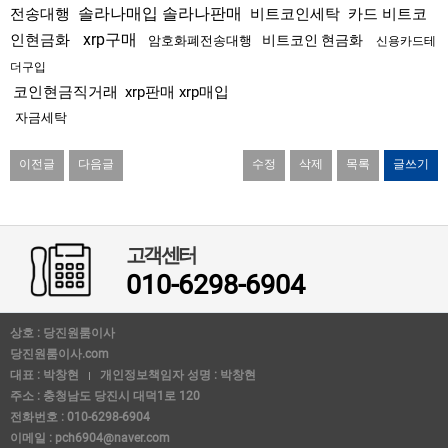
솔라나매입 솔라나판매
전송대행
비트코인세탁
카드 비트코
xrp구매
인현금화
비트코인 현금화
암호화폐전송대행
신용카드테
더구입
코인현금직거래
xrp판매 xrp매입
자금세탁
이전글
다음글
수정
삭제
목록
글쓰기
고객센터
010-6298-6904
상호 : 당진원룸이사
당진원룸이사.com
대표 : 박창현
개인정보책임자 성명 : 박창현
주소 : 충청남도 당진시 대덕1로 120
전화번호 : 010-6298-6904
이메일 : pch6904@naver.com