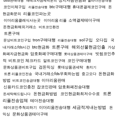
정치자금현금화
usdt판매대행
재테크자금세탁문의
솔라나전송대행
btc구매대행
코인이체구입
휴대폰결제코인구매
돈
리플전송대행
리플코인파는곳
현금화문의
소액결제테더구매
이더리움클레식사는곳
이더리움 리플
돈현금화해외거래소
비트코인환전
트론구매
tron구매대행
sol구입
오다집
국
문상비트코인구입
리플전송대행
트론구매
해외선물현금인출
btc현금화
내거래소fds시간
가상
암호화폐구매대행
빗썸코인추
화폐자금현금화
롯데상품권테더구매
적
비트코인 체크카드
코인구매대행
알트코인구매
검돈믹싱
문화상품권비트구입
롯데상품권세탁
환치기
국내거래소fds우회하는법
돈현금화
중고오다
트론 리플코인전송
방법
이더리움판매
비트코인송금대행
신용카드코인충전
잡코인판매
암호화폐전송대행
트론
돈현금화방법
코인현금화최저수수료
돈세탁해드립니다
리플전송업체
테더전송대행
세금적게내는방법
이더리움전송대행
테더코인추척피하기
돈
문화상품권테더구매
믹싱