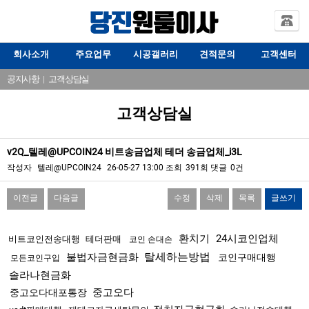
회사소개
주요업무
시공갤러리
견적문의
고객센터
공지사항
|
고객상담실
고객상담실
v2Q_텔레@UPCOIN24 비트송금업체 테더 송금업체_i3L
작성자
텔레@UPCOIN24
26-05-27 13:00
조회
391회
댓글
0건
이전글
다음글
수정
삭제
목록
글쓰기
본문
환치기
24시코인업체
비트코인전송대행
테더판매
코인 손대손
탈세하는방법
불법자금현금화
코인구매대행
모든코인구입
솔라나현금화
중고오다
중고오다대포통장