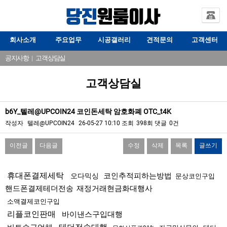
회사소개
주요업무
시공갤러리
견적문의
고객센터
공지사항
|
고객상담실
고객상담실
b6Y_텔레@UPCOIN24 코인돈세탁 암호화폐 OTC_t4K
작성자
텔레@UPCOIN24
26-05-27 10:10
조회
398회
댓글
0건
이전글
다음글
수정
삭제
목록
글쓰기
본문
휴대폰결제세탁
코인추적피하는방법
오다믹싱
문상코인구입
핸드폰결제테더전송
재정거래현금화대행사
소액결제코인구입
리플코인판매
바이낸스구입대행