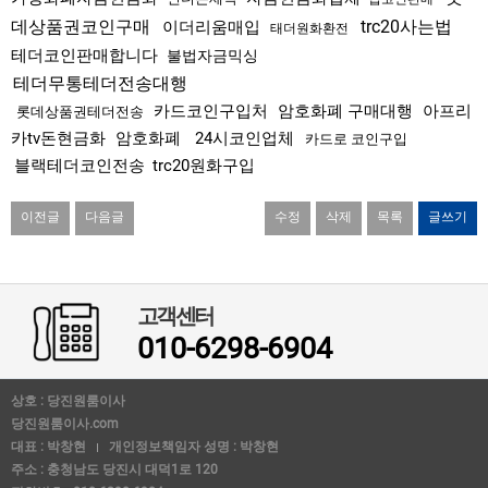
데상품권코인구매
trc20사는법
이더리움매입
태더원화환전
테더코인판매합니다
불법자금믹싱
테더무통테더전송대행
카드코인구입처
암호화폐 구매대행
아프리
롯데상품권테더전송
카tv돈현금화
암호화폐
24시코인업체
카드로 코인구입
블랙테더코인전송
trc20원화구입
이전글
다음글
수정
삭제
목록
글쓰기
고객센터
010-6298-6904
상호 : 당진원룸이사
당진원룸이사.com
대표 : 박창현
개인정보책임자 성명 : 박창현
주소 : 충청남도 당진시 대덕1로 120