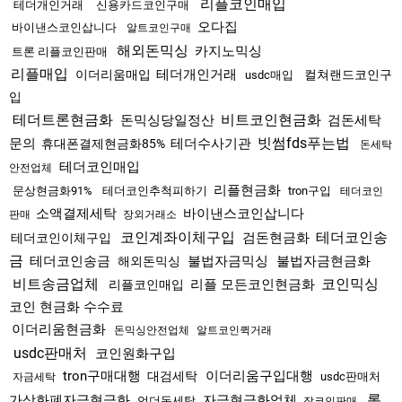
리플코인매입
테더개인거래
신용카드코인구매
오다집
바이낸스코인삽니다
알트코인구매
해외돈믹싱
카지노믹싱
트론 리플코인판매
리플매입
테더개인거래
이더리움매입
컬쳐랜드코인구
usdc매입
입
테더트론현금화
비트코인현금화
돈믹싱당일정산
검돈세탁
빗썸fds푸는법
문의
테더수사기관
휴대폰결제현금화85%
돈세탁
테더코인매입
안전업체
리플현금화
문상현금화91%
테더코인추척피하기
tron구입
테더코인
소액결제세탁
바이낸스코인삽니다
판매
장외거래소
코인계좌이체구입
테더코인송
검돈현금화
테더코인이체구입
금
테더코인송금
불법자금믹싱
불법자금현금화
해외돈믹싱
비트송금업체
코인믹싱
리플 모든코인현금화
리플코인매입
코인 현금화 수수료
이더리움현금화
돈믹싱안전업체
알트코인퀵거래
usdc판매처
코인원화구입
tron구매대행
이더리움구입대행
대검세탁
usdc판매처
자금세탁
롯
가상화폐자금현금화
자금현금화업체
언더돈세탁
잡코인판매