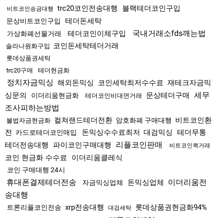
trc20코인전송대행
블랙테더코인구입
비트코인송금대행
테더돈세탁
문상비트코인구입
국내거래소fds깨는법
테더코인이체구입
가상화폐선물거래
코인돈세탁테더거래
솔라나원화구입
롯데상품권세탁
trc20구매
테더현금화
정치자금믹싱
해외돈믹싱
코인세탁최저수수료
재테크자금믹
세무
싱문의
문상테더구매
이더리움현금화
테더코인비대면거래
조사피하는방법
컬쳐랜드테더전환
비트코인환
암호화폐 구매대행
불법자금현금화
전
돈믹싱수수료최저
대검믹싱
테더무통
카드로테더코인매입
리플코인판매
테더전송대행
파이코인구매대행
비트코인퀵거래
코인 현금화 수수료
이더리움클레식
코인 구매대행 24시
휴대폰결제테더전송
이더리움전
돈믹싱업체
자금믹싱업체
송대행
xrp전송대행
롯데상품권현금화94%
트론리플코인전송
대검세탁