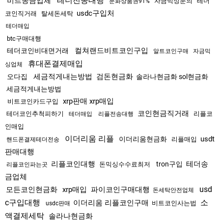
테더전송대행
비트송금업체
자금믹싱문의
테더
문화상품권91%
usdc구입처
코인직거래
탈세돈세탁
테더매입
btc구매대행
컬쳐랜드비트코인구입
테더코인비대면거래
알트코인구매
자금믹
휴대폰결제매입
싱업체
세금적게내는방법
검돈현금화
오다집
솔라나현금화 sol현금화
세금적게내는방법
xrp판매 xrp매입
비트코인카드구입
코인현금직거래
테더코인추척피하기
리플코
테더매입
리플전송대행
인매입
이더리움 리플
usdt
이더리움현금화
리플매입
핸드폰결제테더전송
판매대행
리플코인대행
테더송
tron구입
돈믹싱수수료최저
리플코인파는곳
금업체
usd
모든코인현금화
xrp매입
파이코인구매대행
돈세탁안전업체
c구입대행
소
이더리움 리플코인구매
비트코인사는법
usdc판매
액결제세탁
솔라나현금화