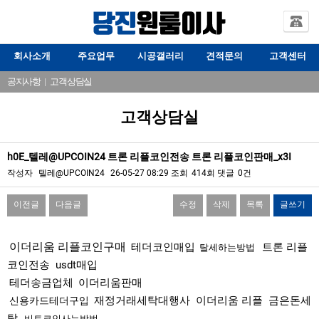
회사소개
주요업무
시공갤러리
견적문의
고객센터
공지사항
|
고객상담실
고객상담실
h0E_텔레@UPCOIN24 트론 리플코인전송 트론 리플코인판매_x3I
작성자
텔레@UPCOIN24
26-05-27 08:29
조회
414회
댓글
0건
이전글
다음글
수정
삭제
목록
글쓰기
본문
이더리움 리플코인구매
테더코인매입
트론 리플
탈세하는방법
코인전송
usdt매입
테더송금업체
이더리움판매
재정거래세탁대행사
이더리움 리플
금은돈세
신용카드테더구입
탁
비트코인사는방법