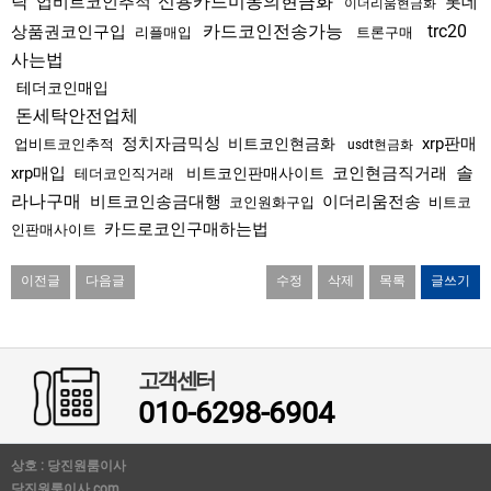
탁
신용카드미동의현금화
업비트코인추적
롯데
이더리움현금화
카드코인전송가능
trc20
상품권코인구입
리플매입
트론구매
사는법
테더코인매입
돈세탁안전업체
정치자금믹싱
xrp판매
비트코인현금화
업비트코인추적
usdt현금화
솔
xrp매입
코인현금직거래
비트코인판매사이트
테더코인직거래
라나구매
비트코인송금대행
이더리움전송
코인원화구입
비트코
카드로코인구매하는법
인판매사이트
이전글
다음글
수정
삭제
목록
글쓰기
고객센터
010-6298-6904
상호 : 당진원룸이사
당진원룸이사.com