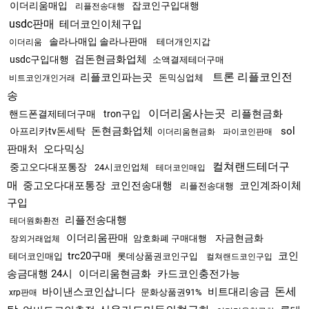
이더리움매입
잡코인구입대행
리플전송대행
usdc판매
테더코인이체구입
솔라나매입 솔라나판매
테더개인지갑
이더리움
검돈현금화업체
usdc구입대행
소액결제테더구매
트론 리플코인전
리플코인파는곳
돈믹싱업체
비트코인개인거래
송
이더리움사는곳
리플현금화
핸드폰결제테더구매
tron구입
돈현금화업체
sol
아프리카tv돈세탁
이더리움현금화
파이코인판매
판매처
오다믹싱
컬쳐랜드테더구
중고오다대포통장
24시코인업체
테더코인매입
매
중고오다대포통장
코인전송대행
코인계좌이체
리플전송대행
구입
리플전송대행
테더원화환전
이더리움판매
자금현금화
암호화폐 구매대행
장외거래업체
trc20구매
코인
테더코인매입
롯데상품권코인구입
컬쳐랜드코인구입
송금대행 24시
이더리움현금화
카드코인충전가능
돈세
바이낸스코인삽니다
비트대리송금
문화상품권91%
xrp판매