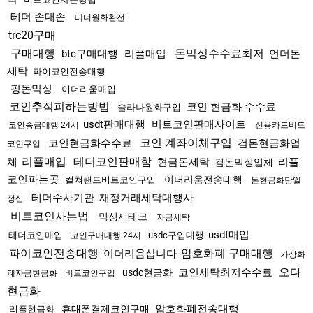
테더 손대손
테더원화환전
trc20구매
구매대행
돈믹싱수수료최저
btc구매대행
리플매입
언더돈
세탁
파이코인전송대행
핑돈믹싱
이더리움매입
코인추적피하는방법
코인 현금화 수수료
솔라나원화구입
usdt판매대행
비트코인판매사이트
코인송금대행 24시
신용카드비트
코인 계좌이체구입
코인현금화수수료
검돈현금화업
코인구입
리플매입
테더코인판매함
체
현금돈세탁
리플
검돈믹싱업체
코인파는곳
이더리움전송대행
컬쳐랜드비트코인구입
돈현금화당일
테더수사기관
재정거래세탁대행사
정산
비트코인사는법
믹싱재테크
자금세탁
usdt매입
테더코인매입
usdc구입대행
코인구매대행 24시
파이코인전송대행
암호화폐 구매대행
이더리움삽니다
가상화
오다
코인세탁최저수수료
usdc현금화
폐자금현금화
비트코인구입
현금화
암호화폐전송대행
휴대폰결제코인구매
리플현금화