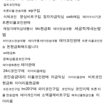
알트코인매입
xrp구입
트론리플 전송대행
문상비트구입
정치자금믹싱
이체코인
usdc매입
테더수사기관
트론리플코인판매
세금적게내는방
btc현금화
재정거래믹싱대행사
테더전송대행
법
테더코인판매
바이낸스전송대행
테더무통 테더전송대행
트론 리플코인전
돈현금화해드립니다
송
sol현금화
문화상품권코인구매
테더판매
테더원화환전
24시코인구매
이더리움매입
코인송금대리
리플코인판매
자금믹싱
비트코인
이더리움판매
현금화
이더리움현금화
trc20구매
파이코인구입
코인이체
코인믹싱
트론 리
모든코인구입
소액결제비트구입
이
테더개인거래
플 전송업체
해외선물현금인출
더리움