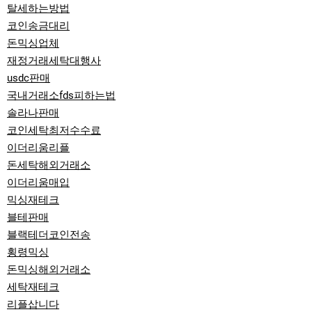
탈세하는방법
코인송금대리
돈믹싱업체
재정거래세탁대행사
usdc판매
국내거래소fds피하는법
솔라나판매
코인세탁최저수수료
이더리움리플
돈세탁해외거래소
이더리움매입
믹싱재테크
블테판매
블랙테더코인전송
횡령믹싱
돈믹싱해외거래소
세탁재테크
리플삽니다