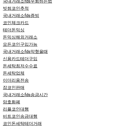
국내거래소fds우회하는법
빗썸코인추적
국내거래소fds증빙
코인체크카드
테더돈믹싱
돈믹싱해외거래소
모든코인구입가능
국내거래소fds막혔을때
신용카드테더구입
돈세탁최저수수료
돈세탁업체
이더리움전송
잡코인판매
국내거래소fds송금시간
암호화폐
리플코인대행
비트코인송금대행
코인돈세탁테더거래