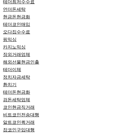
테더최저수수료
언더돈세탁
현금돈현금화
테더코인매입
오다집수수료
핑믹싱
카지노믹싱
장외거래업체
해외선물현금인출
테더이체
정치자금세탁
환치기
테더돈현금화
검돈세탁업체
코인현금직거래
비트코인전송대행
알트코인퀵거래
잡코인구입대행