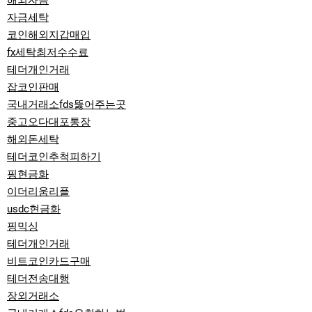
해외자금
자금세탁
코인해외지갑매입
fx세탁최저수수료
테더개인거래
잡코인판매
국내거래소fds뚫어주는곳
중고오다대포통장
해외돈세탁
테더코인추척피하기
핑현금화
이더리움리플
usdc현금화
핑믹싱
테더개인거래
비트코인카드구매
테더전송대행
장외거래소