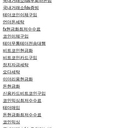
국내거래소fds우회하는법
국내거래소fds증빙
테더코인이체구입
언더돈세탁
fx현금화최저수수료
코인이체구입
테더무통테더전송대행
비트코인현금화
비트코인카드구입
정치자금세탁
오다세탁
이더리움현금화
돈현금화
신용카드비트코인구입
코인믹싱최저수수료
테더매입
돈현금화최저수수료
코인믹싱