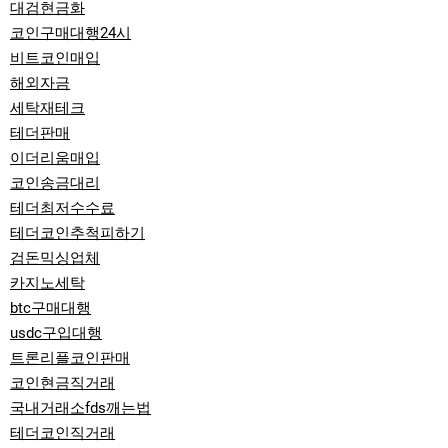
대검현금화
코인구매대행24시
비트코인매입
해외자금
세탁재테크
테더판매
이더리움매입
코인송금대리
테더최저수수료
테더코인추척피하기
검돈믹싱업체
카지노세탁
btc구매대행
usdc구입대행
트론리플코인판매
코인현금직거래
국내거래소fds깨는법
테더코인직거래