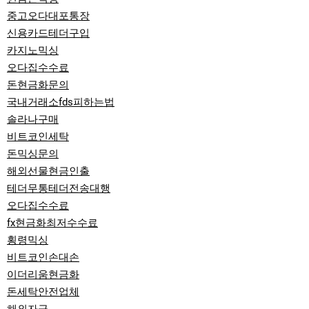
중고오다대포통장
신용카드테더구입
카지노믹싱
오다집수수료
돈현금화문의
국내거래소fds피하는법
솔라나구매
비트코인세탁
돈믹싱문의
해외선물현금인출
테더무통테더전송대행
오다집수수료
fx현금화최저수수료
횡령믹싱
비트코인손대손
이더리움현금화
돈세탁안전업체