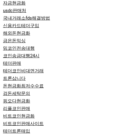
자금현금화
usdc판매처
국내거래소fds해결방법
신용카드테더구입
해외돈현금화
금은돈믹싱
밈코인전송대행
코인송금대행24시
테더판매
테더코인비대면거래
트론삽니다
돈현금화최저수수료
검돈세탁문의
핑오다현금화
리플코인판매
비트코인현금화
비트코인판매사이트
테더트론매입