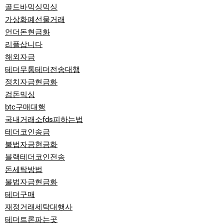
골드바믹싱믹싱
가상화폐선물거래
언더돈현금화
리플삽니다
해외자금
테더무통테더전송대행
정치자금현금화
검돈믹싱
btc구매대행
국내거래소fds피하는법
테더코인송금
불법자금현금화
블랙테더코인전송
돈세탁방법
불법자금현금화
테더구매
재정거래세탁대행사
테더트론파는곳