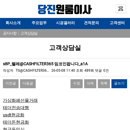
회사소개
주요업무
시공갤러리
견적문의
고객센터
공지사항
|
고객상담실
고객상담실
s8P_텔레@CASHFILTER365 밈코인팝니다_a1A
작성자
TG@CASHFILTER36…
26-05-08 11:40
조회
489회
댓글
0건
이전글
다음글
수정
삭제
목록
글쓰기
본문
가상화폐선물거래
테더전송대행
usdt현금화
테더돈현금화
현금돈믹싱