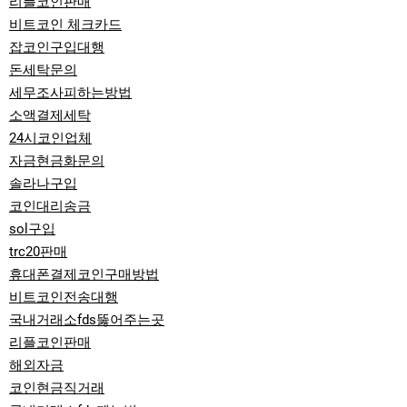
리플코인판매
비트코인 체크카드
잡코인구입대행
돈세탁문의
세무조사피하는방법
소액결제세탁
24시코인업체
자금현금화문의
솔라나구입
코인대리송금
sol구입
trc20판매
휴대폰결제코인구매방법
비트코인전송대행
국내거래소fds뚫어주는곳
리플코인판매
해외자금
코인현금직거래