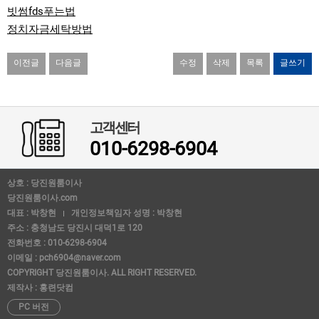
빗썸fds푸는법
정치자금세탁방법
이전글
다음글
수정
삭제
목록
글쓰기
고객센터
010-6298-6904
상호 : 당진원룸이사
당진원룸이사.com
대표 : 박창현
개인정보책임자 성명 : 박창현
주소 : 충청남도 당진시 대덕1로 120
전화번호 : 010-6298-6904
이메일 : pch6904@naver.com
COPYRIGHT 당진원룸이사. ALL RIGHT RESERVED.
제작사 : 홍련닷컴
PC 버전