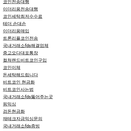
코인전송대행
이더리움전송대행
코인세탁최저수수료
테더 손대손
이더리움매입
트론리플코인전송
국내거래소fds해결업체
중고오다대포통장
컬쳐랜드비트코인구입
코인이체
돈세탁해드립니다
비트코인 현금화
비트코인사는법
국내거래소fds뚫어주는곳
핑믹싱
검돈현금화
재테크자금믹싱문의
국내거래소fds증빙