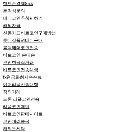
핸드폰결제85%
돈믹싱문의
테더코인추척피하기
해외자금
신용카드비트코인구매방법
롯데상품권테더구매
블랙테더코인전송
비트코인 손대손
코인현금직거래
비트코인전송대행
fx현금화최저수수료
이더리움전송대행
장외거래
트론 리플코인전송
리플코인매입
비트코인판매사이트
코인대리송금
해외돈세탁