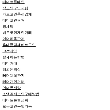
테더트론매입
잡코인구입대행
카드코인충전업체
테더코인판매
핑세탁
비트코인개인거래
이더리움판매
휴대폰결제비트구입
usdt매입
탈세하는방법
테더거래
해외돈믹싱
테더원화환전
테더개인거래
언더돈세탁
소액결제코인구매방법
테더트론현금화
모든코인구입가능