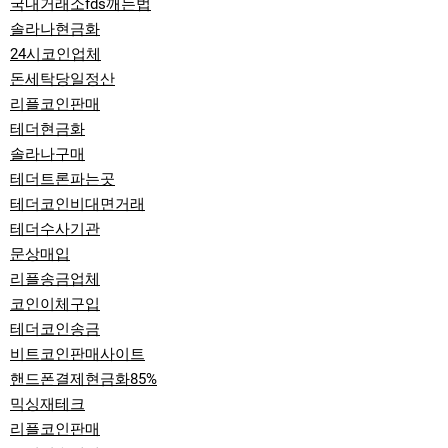
국내거래소fds깨는법
솔라나현금화
24시코인업체
돈세탁당일정산
리플코인판매
테더현금화
솔라나구매
테더트론파는곳
테더코인비대면거래
테더수사기관
문상매입
리플송금업체
코인이체구입
테더코인송금
비트코인판매사이트
핸드폰결제현금화85%
믹싱재테크
리플코인판매