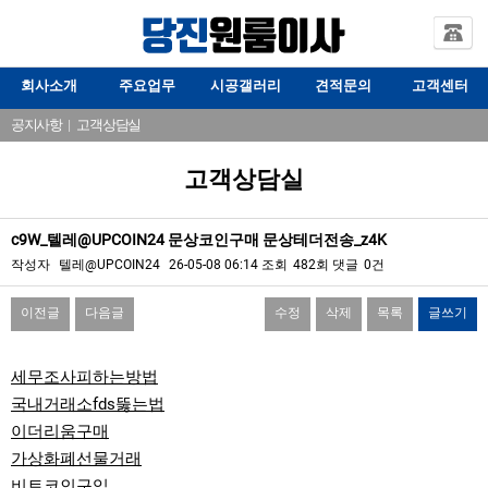
회사소개
주요업무
시공갤러리
견적문의
고객센터
공지사항
|
고객상담실
고객상담실
c9W_텔레@UPCOIN24 문상코인구매 문상테더전송_z4K
작성자
텔레@UPCOIN24
26-05-08 06:14
조회
482회
댓글
0건
이전글
다음글
수정
삭제
목록
글쓰기
본문
세무조사피하는방법
국내거래소fds뚫는법
이더리움구매
가상화폐선물거래
비트코인구입