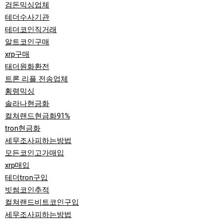
검돈믹싱업체
테더수사기관
테더코인직거래
알트코인구매
xrp구매
태더원화환전
트론 리플 전송업체
횡령믹싱
솔라나현금화
컬쳐랜드현금화91%
tron현금화
세무조사피하는방법
모든코인고가매입
xrp매입
테더tron구입
빗썸코인추적
컬쳐랜드비트코인구입
세무조사피하는방법