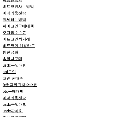
자금현금화
비트코인사는방법
이더리움전송
탈세하는방법
파이코인구매대행
오다집수수료
비트코인퀵거래
비트코인 신용카드
핑현금화
솔라나구매
usdc구입대행
sol구입
코인 손대손
fx현금화최저수수료
btc구매대행
이더리움전송
usdc구입대행
usdc판매처