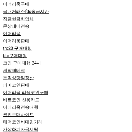
이더리움구매
국내거래소fds송금시간
자금현금화업체
문상테더전송
이더리움
이더리움판매
trc20 구매대행
btc구매대행
코인 구매대행 24시
세탁재테크
돈믹싱당일정산
파이코인판매
이더리움 리플코인구매
비트코인 신용카드
이더리움전송대행
코인구매사이트
테더코인비대면거래
가상화폐자금세탁