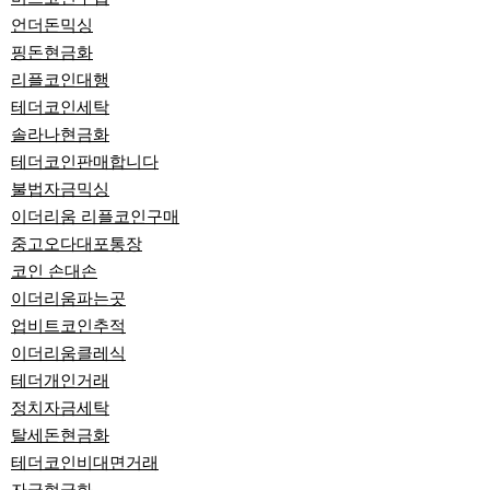
언더돈믹싱
핑돈현금화
리플코인대행
테더코인세탁
솔라나현금화
테더코인판매합니다
불법자금믹싱
이더리움 리플코인구매
중고오다대포통장
코인 손대손
이더리움파는곳
업비트코인추적
이더리움클레식
테더개인거래
정치자금세탁
탈세돈현금화
테더코인비대면거래