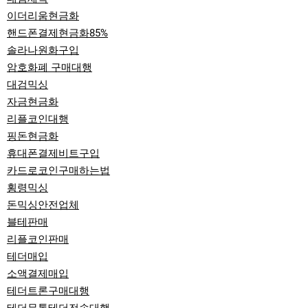
이더리움현금화
핸드폰결제현금화85%
솔라나원화구입
암호화폐 구매대행
대검믹싱
자금현금화
리플코인대행
핑돈현금화
휴대폰결제비트구입
카드로코인구매하는법
횡령믹싱
돈믹싱안전업체
블테판매
리플코인판매
테더매입
소액결제매입
테더트론구매대행