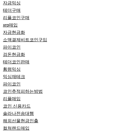
자금믹싱
테더구매
리플코인구매
xrp매입
자금현금화
소액결제비트코인구입
파이코인
검돈현금화
테더코인판매
횡령믹싱
믹싱재테크
파이코인
코인추적피하는방법
리플매입
코인 신용카드
솔라나전송대행
해외선물현금인출
컬쳐랜드매입