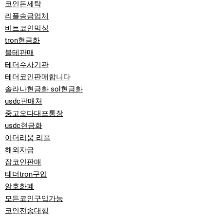
코인돈세탁
리플송금업체
비트코인믹싱
tron현금화
블테판매
테더수사기관
테더코인판매합니다
솔라나현금화 sol현금화
usdc판매처
중고오다대포통장
usdc현금화
이더리움 리플
해외자금
잡코인판매
테더tron구입
암호화폐
모든코인구입가능
코인전송대행