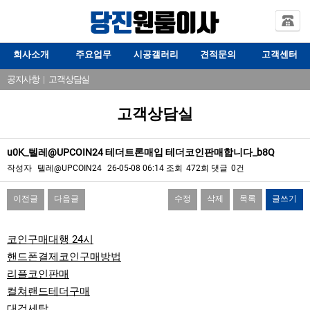
회사소개
주요업무
시공갤러리
견적문의
고객센터
공지사항
|
고객상담실
고객상담실
u0K_텔레@UPCOIN24 테더트론매입 테더코인판매합니다_b8Q
작성자
텔레@UPCOIN24
26-05-08 06:14
조회
472회
댓글
0건
이전글
다음글
수정
삭제
목록
글쓰기
본문
코인구매대행 24시
핸드폰결제코인구매방법
리플코인판매
컬쳐랜드테더구매
대검세탁