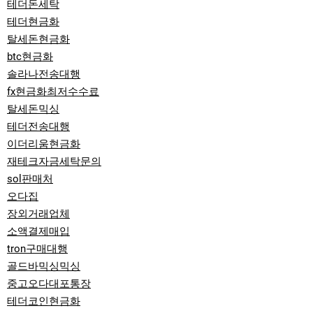
테더돈세탁
테더현금화
탈세돈현금화
btc현금화
솔라나전송대행
fx현금화최저수수료
탈세돈믹싱
테더전송대행
이더리움현금화
재테크자금세탁문의
sol판매처
오다집
장외거래업체
소액결제매입
tron구매대행
골드바믹싱믹싱
중고오다대포통장
테더코인현금화