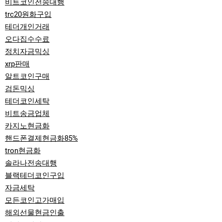
비트코인전송대행
trc20원화구입
테더개인거래
오다집수수료
정치자금믹싱
xrp판매
알트코인구매
검돈믹싱
테더코인세탁
비트송금업체
카지노현금화
핸드폰결제현금화85%
tron현금화
솔라나전송대행
블랙테더코인구입
자금세탁
모든코인고가매입
해외선물현금인출