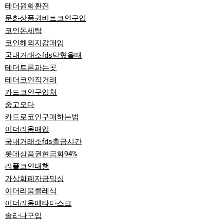
테더원화환전
문화상품권비트코인구입
코인돈세탁
코인해외지갑매입
국내거래소fds막혔을때
테더트론파는곳
테더코인직거래
카드코인구입처
중고오다
카드로코인구매하는법
이더리움매입
국내거래소fds출금시간
롯데상품권현금화94%
리플코인대행
가상화폐자금믹싱
이더리움클레식
이더리움메타마스크
솔라나구입