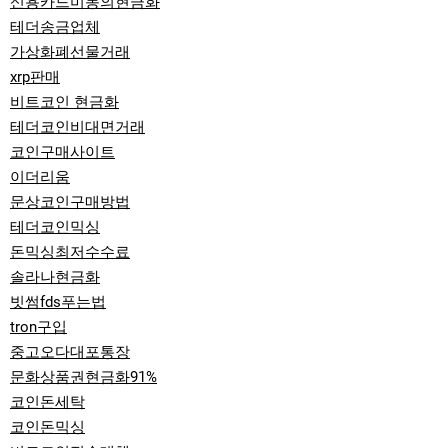
신용카드미동의현금화
테더송금업체
가상화폐선물거래
xrp판매
비트코인 현금화
테더코인비대면거래
코인구매사이트
이더리움
문상코인구매방법
테더코인믹싱
돈믹싱최저수수료
솔라나현금화
빗썸fds푸는법
tron구입
중고오다대포통장
문화상품권현금화91%
코인돈세탁
코인돈믹싱