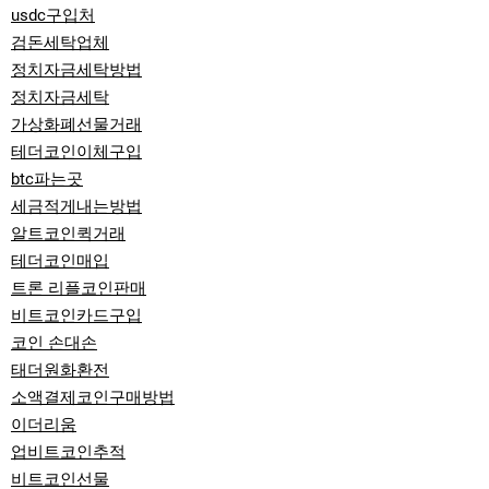
usdc구입처
검돈세탁업체
정치자금세탁방법
정치자금세탁
가상화폐선물거래
테더코인이체구입
btc파는곳
세금적게내는방법
알트코인퀵거래
테더코인매입
트론 리플코인판매
비트코인카드구입
코인 손대손
태더원화환전
소액결제코인구매방법
이더리움
업비트코인추적
비트코인선물