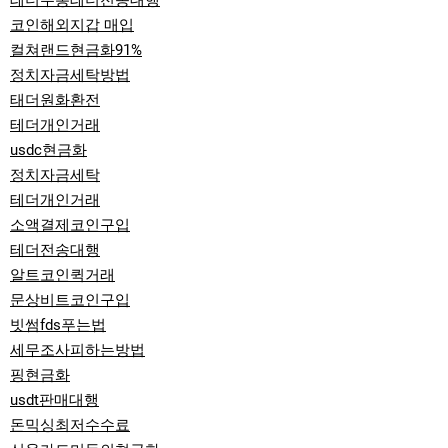
테더무통테더전송대행
코인해외지갑 매입
컬쳐랜드현금화91%
정치자금세탁방법
태더원화환전
테더개인거래
usdc현금화
정치자금세탁
테더개인거래
소액결제코인구입
테더전송대행
알트코인퀵거래
문상비트코인구입
빗썸fds푸는법
세무조사피하는방법
핑현금화
usdt판매대행
돈믹싱최저수수료