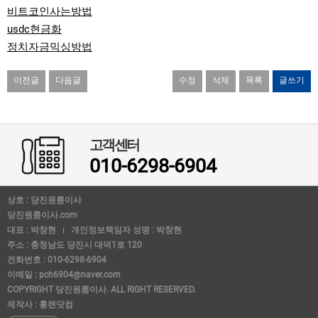
비트코인사는방법
usdc현금화
정치자금믹싱방법
이전글
다음글
수정
삭제
목록
글쓰기
고객센터
010-6298-6904
상호 : 당진원룸이사
당진원룸이사.com
대표 : 박창현
개인정보책임자 성명 : 박창현
주소 : 충청남도 당진시 대덕1로 120
전화번호 : 010-6298-6904
이메일 : pch6904@naver.com
COPYRIGHT 당진원룸이사. ALL RIGHT RESERVED.
제작사 : 홍련닷컴