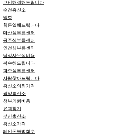
고민해결해드립니다
순천흥신소
밀항
힘든일해드립니다
마산심부름센터
공주심부름센터
인천심부름센터
탐정사무실비용
복수해드립니다
파주심부름센터
사람찾아드립니다
흥신소의뢰가격
광양흥신소
청부의뢰비용
유괴찾기
부산흥신소
흥신소가격
떼인돈불법회수