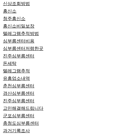
신상조회방법
흥신소
청주흥신소
흥신소비밀보장
텔레그램추적방법
심부름센터비용
심부름센터저렴한곳
진주심부름센터
돈세탁
텔레그램추적
유흥업소내역
춘천심부름센터
경산심부름센터
진주심부름센터
고민해결해드립니다
군포심부름센터
충청도심부름센터
과거기록조사