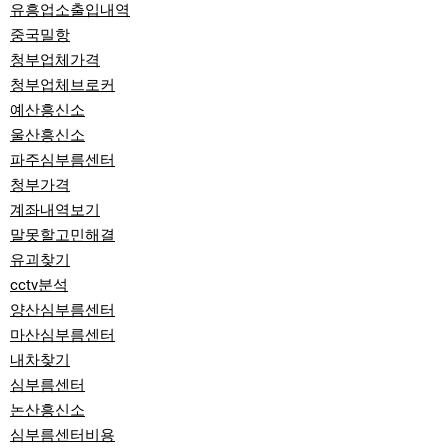
유흥업소출입내역
중국밀항
청부업체가격
청부업체브로커
예산흥신소
울산흥신소
파주심부름센터
청부가격
계좌내역보기
말못할고민해결
유괴찾기
cctv분석
양산심부름센터
마산심부름센터
내차찾기
심부름센터
논산흥신소
심부름센터비용