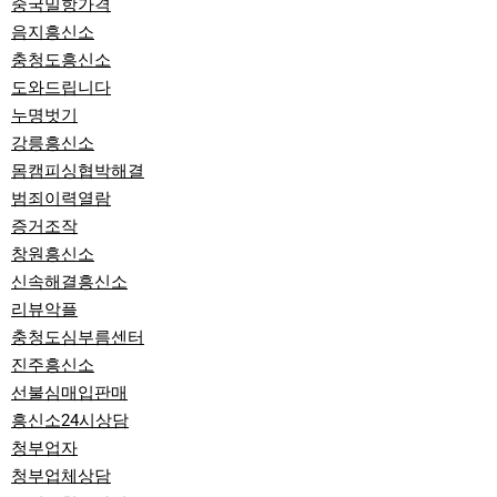
중국밀항가격
음지흥신소
충청도흥신소
도와드립니다
누명벗기
강릉흥신소
몸캠피싱협박해결
범죄이력열람
증거조작
창원흥신소
신속해결흥신소
리뷰악플
충청도심부름센터
진주흥신소
선불심매입판매
흥신소24시상담
청부업자
청부업체상담