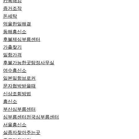
카톡해킹
증거조작
돈세탁
억울한일해결
동해흥신소
후불제심부름센터
가출찾기
밀항가격
후불가능한곳탐정사무실
여수흥신소
일본밀항브로커
문자협박받을때
신상조회방법
흥신소
부산심부름센터
심부름센터전국심부름센터
서울흥신소
실종자찾아주는곳