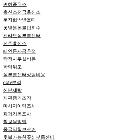
면허증위조
흥신소전국흥신소
문자협박받을때
못받은돈불법회수
전라도심부름센터
전주흥신소
떼인돈자금추적
탐정사무실비용
학력위조
심부름센터상담비용
cctv분석
신분세탁
재판증거조작
마사지이력조사
과거기록조사
참교육방법
중국밀항브로커
후불가능한곳심부름센터