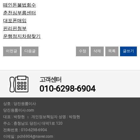
떼인돈불법회수
춘천심부름센터
대포폰매입
핀리핀청부
운행정지차량찾기
이전글
다음글
수정
삭제
목록
글쓰기
고객센터
010-6298-6904
상호 : 당진원룸이사
당진원룸이사.com
대표 : 박창현
개인정보책임자 성명 : 박창현
주소 : 충청남도 당진시 대덕1로 120
전화번호 : 010-6298-6904
이메일 : pch6904@naver.com