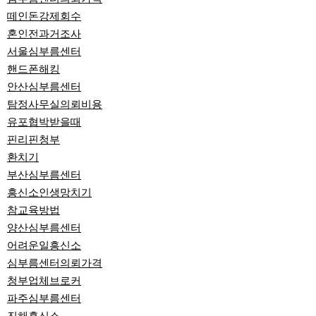
떼인돈강제회수
혼인전과거조사
서울심부름센터
핸드폰해킹
안산심부름센터
탐정사무실의뢰비용
유포협박받을때
핀리핀청부
환치기
부산심부름센터
흥신소인생망치기
참교육방법
양산심부름센터
어려운일흥신소
심부름센터의뢰가격
청부업체브로커
파주심부름센터