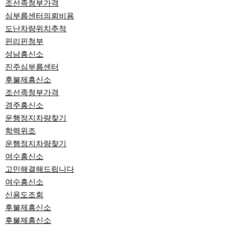
조선족청부가격
심부름센터의뢰비용
도난차량위치추적
핀리핀청부
성남흥신소
진주심부름센터
후불제흥신소
조선족청부가격
경주흥신소
운행정지차량찾기
학력위조
운행정지차량찾기
여수흥신소
고민해결해드립니다
여수흥신소
신용도조회
후불제흥신소
후불제흥신소