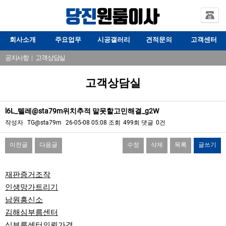
회사소개
주요업무
시공갤러리
견적문의
고객센터
공지사항
|
고객상담실
고객상담실
l6L_텔레@sta79m위치추적 말못할고민해결_g2W
작성자
TG@sta79m
26-05-08 05:08
조회
499회
댓글
0건
이전글
다음글
수정
삭제
목록
글쓰기
본문
재판증거조작
인생망가트리기
남원흥신소
김해심부름센터
심부름센터의뢰가격