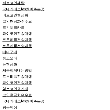
비트코인세탁
국내거래소fds뚫어주는곳
비트코인현금화
코인현금화수수료
코인체크카드
파이코인전송대행
트론리플전송대행
트론리플전송대행
테더구매
중고오다
돈현금화
세금적게내는방법
트론리플전송대행
파이코인전송대행
알트코인퀵거래
코인현금화수수료
국내거래소fds뚫어주는곳
핑돈믹싱