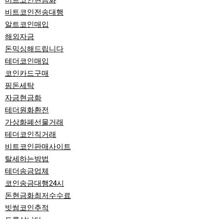
비트코인현금화
비트코인전송대행
알트코인매입
해외자금
돈믹싱해드립니다
테더코인매입
코인카드구매
핑돈세탁
자금현금화
테더원화환전
가상화폐선물거래
테더코인직거래
비트코인판매사이트
탈세하는방법
테더송금업체
코인송금대행24시
돈현금화최저수수료
빗썸코인추적