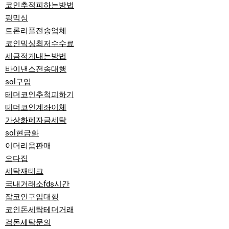
코인추적피하는방법
핑믹싱
트론리플전송업체
코인믹싱최저수수료
세금적게내는방법
바이낸스전송대행
sol구입
테더코인추척피하기
테더코인계좌이체
가상화폐자금세탁
sol현금화
이더리움판매
오다집
세탁재테크
국내거래소fds시간
잡코인구입대행
코인돈세탁테더거래
검돈세탁문의