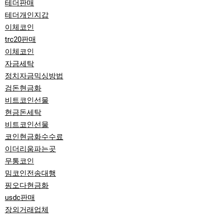
테더판매
테더개인지갑
이체코인
trc20판매
이체코인
자금세탁
정치자금믹싱방법
검돈현금화
비트코인선물
현금돈세탁
비트코인선물
코인현금화수수료
이더리움파는곳
무통코인
밈코인전송대행
핑오다현금화
usdc판매
장외거래업체