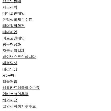
잡코인판매
자금세탁
테더코인매입
돈믹싱최저수수료
태더원화환전
테더매입
비트코인매입
핑돈현금화
자금세탁업체
바이낸스코인삽니다
대검믹싱
대검믹싱
xrp구매
리플매입
신용카드현금화수수료
업비트코인추적
해외자금
코인세탁최저수수료