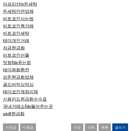
아프리카tv돈세탁
돈세탁안전업체
비트코인사는법
비트코인퀵거래
비트코인세탁
테더개인거래
자금현금화
비트코인선물
빗썸fds푸는법
태더원화환전
검돈현금화업체
골드바믹싱믹싱
테더코인계좌이체
신용카드현금화수수료
국내거래소fds뚫어주는곳
usdt현금화
이전글
다음글
수정
삭제
목록
글쓰기