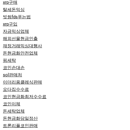
xrp구매
탈세돈믹싱
빗썸fds푸는법
xrp구입
자금믹싱업체
해외선물현금인출
재정거래믹싱대행사
돈현금화안전업체
핑세탁
코인손대손
sol판매처
이더리움클레식판매
오다집수수료
코인현금화최저수수료
코인이체
돈세탁업체
돈현금화당일정산
트론리플코인판매