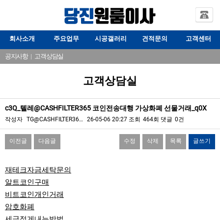
회사소개
주요업무
시공갤러리
견적문의
고객센터
공지사항
|
고객상담실
고객상담실
c3Q_텔레@CASHFILTER365 코인전송대행 가상화폐 선물거래_q0X
작성자
TG@CASHFILTER36…
26-05-06 20:27
조회
464회
댓글
0건
이전글
다음글
수정
삭제
목록
글쓰기
본문
재테크자금세탁문의
알트코인구매
비트코인개인거래
암호화폐
세금적게내는방법