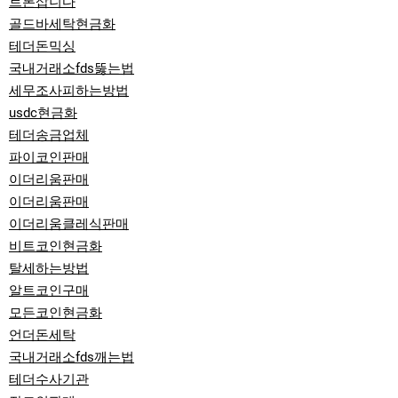
트론삽니다
골드바세탁현금화
테더돈믹싱
국내거래소fds뚫는법
세무조사피하는방법
usdc현금화
테더송금업체
파이코인판매
이더리움판매
이더리움판매
이더리움클레식판매
비트코인현금화
탈세하는방법
알트코인구매
모든코인현금화
언더돈세탁
국내거래소fds깨는법
테더수사기관