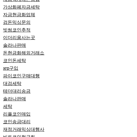
가상화폐자금세탁
자금현금화업체
검돈믹싱문의
빗썸코인추적
이더리움사는곳
솔라나판매
돈현금화해외거래소
코인돈세탁
xrp구입
파이코인구매대행
대검세탁
테더대리송금
솔라나판매
세탁
리플코인매입
코인송금대리
재정거래믹싱대행사