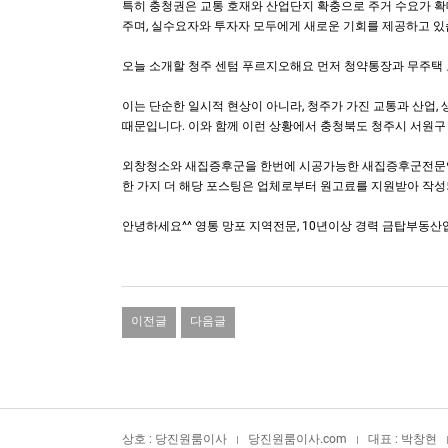
특히 충청권은 교통 호재와 산업단지 확충으로 주거 수요가 확
주며, 실수요자와 투자자 모두에게 새로운 기회를 제공하고 있
오늘 소개할 청주 센텀 푸르지오해요 먼저 청약통장과 무주택
이는 단순한 일시적 현상이 아니라, 청주가 가진 교통과 산업,
때문입니다. 이와 함께 이런 상황에서 충청북도 청주시 서원
외창청소와 새집증후군을 한번에 시공가능한 새집증후군전문업체 청
한 가지 더 해당 포스팅은 업체로부터 원고료를 지원받아 작
안녕하세요^^ 영통 망포 지역전문, 10년이상 경력 금탑부동산
이전글
다음글
상호 : 당진원룸이사
당진원룸이사.com
대표 : 박창현