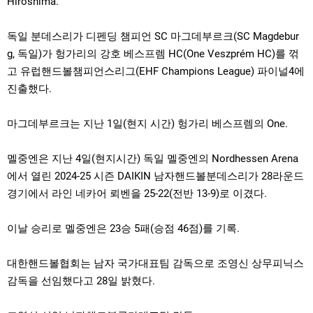
Hiroshima.
독일 분데스리가 디펜딩 챔피언 SC 마그데부르크(SC Magdebur
g, 독일)가 헝가리의 강호 베스프렘 HC(One Veszprém HC)를 꺾
고 유럽핸드볼챔피언스리그(EHF Champions League) 파이널4에
진출했다.
마그데부르크는 지난 1일(현지 시간) 헝가리 베스프렘의 One.
멜중엔은 지난 4일(현지시간) 독일 멜중엔의 Nordhessen Arena
에서 열린 2024-25 시즌 DAIKIN 남자핸드볼분데스리가 28라운드
경기에서 라인 네카어 뢰벤을 25-22(전반 13-9)로 이겼다.
이날 승리로 멜중엔은 23승 5패(승점 46점)를 기록.
대한핸드볼협회는 남자 국가대표팀 감독으로 조영신 상무피닉스
감독을 선임했다고 28일 밝혔다.