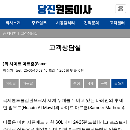
회사소개
주요업무
시공갤러리
견적문의
고객센터
공지사항
|
고객상담실
고객상담실
)와 사미르 마르훈(Same
작성자
test
25-05-10 08:40
조회
1,206회
댓글
0건
이전글
다음글
수정
삭제
목록
글쓰기
본문
국제핸드볼심판으로서 세계 무대를 누비고 있는 바레인의 후세
인 알무트(Husain Al-Mawt)와 사미르 마르훈(Sameer Marhoon).
이들은 이번 시즌에도 신한 SOL페이 24-25핸드볼H리그 포스트시
즌에서 심판으로 활약했는데 이제 한국핸드볼팬들에게 익숙한