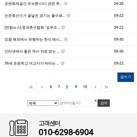
포텐화제글간 르브론-디디 관련 루…
09-30
손준호선수가 골넣은 경기는 몰수패…
09-22
[연합뉴스] 중국축구협회 "승부조…
09-22
요즘 해외에서 유행하는 한식 레시…
09-30
인터넷에서 좋은 역사 자료 얻는 …
09-30
36세 초등학교 여교사가 바라는 …
09-22
글쓰기
6
7
8
9
10
고객센터
010-6298-6904