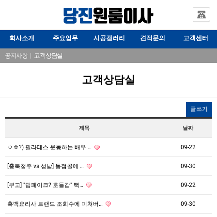
회사소개
주요업무
시공갤러리
견적문의
고객센터
공지사항
|
고객상담실
고객상담실
글쓰기
제목
날짜
ㅇㅎ?) 필라테스 운동하는 배우 …
09-22
[충북청주 vs 성남] 동점골에 …
09-30
[부고] "딥페이크? 호들갑" 뻑…
09-22
흑백요리사 트랜드 조회수에 미쳐버…
09-30