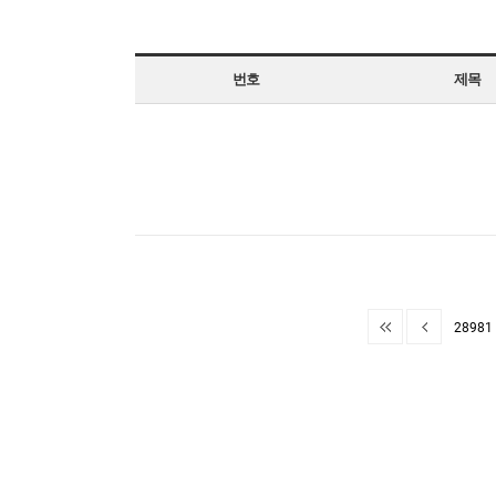
번호
제목
28981