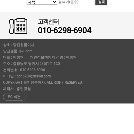
고객센터
010-6298-6904
상호 : 당진원룸이사
당진원룸이사.com
대표 : 박창현
개인정보책임자 성명 : 박창현
주소 : 충청남도 당진시 대덕1로 120
전화번호 : 010-6298-6904
이메일 : pch6904@naver.com
COPYRIGHT 당진원룸이사. ALL RIGHT RESERVED.
제작사 : 홍련닷컴
PC 버전