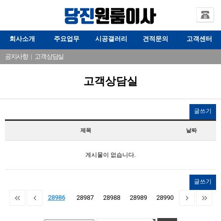
회사소개
주요업무
시공갤러리
견적문의
고객센터
공지사항
|
고객상담실
고객상담실
글쓰기
제목
날짜
게시물이 없습니다.
글쓰기
28986
28987
28988
28989
28990