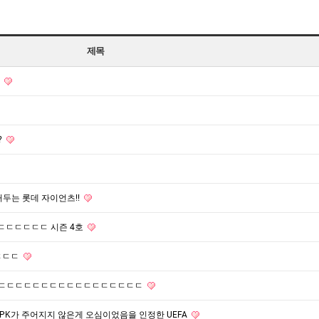
제목
격
?
두는 롯데 자이언츠!!
ㄷㄷㄷㄷㄷㄷㄷ 시즌 4호
ㄷㄷㄷㄷ
습니다 ㄷㄷㄷㄷㄷㄷㄷㄷㄷㄷㄷㄷㄷㄷㄷㄷㄷㄷ
로 PK가 주어지지 않은게 오심이었음을 인정한 UEFA