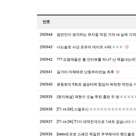
번호
290944
일반인이 생각하는 뮤지컬 적정 가격 vs 실제 가
290943
나는솔로 사상 초유의 데이트 사태 ㄷㄷㄷ
290942
???:요즘애들은 뭘 인터뷰를 하냐? 난 책을내는데
290941
길거리 마체테로 난동부리던놈 최후
290940
윤동희의 9회초 결승타에 힘입어 짜릿한 역전승 거
290939
(현지해설) 곽현수 오늘 투런 홈런 두 방 ㄷㄷㄷ
290938
[T1 vs DK] 스틸유시 ㄷㄷㄷㄷㄷㄷㄷㄷㄷㄷㄷ
290937
[T1 vs DK] T1이 대역전극으로 1세트 잡
290936
[relevo] 유로 스페인 독일전 쿠쿠레야의 핸드볼