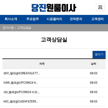
회사소개
주요업무
시공갤러리
견적문의
고객센터
공지사항
|
고객상담실
고객상담실
글쓰기
제목
날짜
d0V_텔레@KOREATALK77…
08-03
h4W_텔레@UPCOIN24 tr…
08-03
c6I_텔레@UPCOIN24 비트…
08-03
k0C_텔레@CASHFILTER3…
08-03