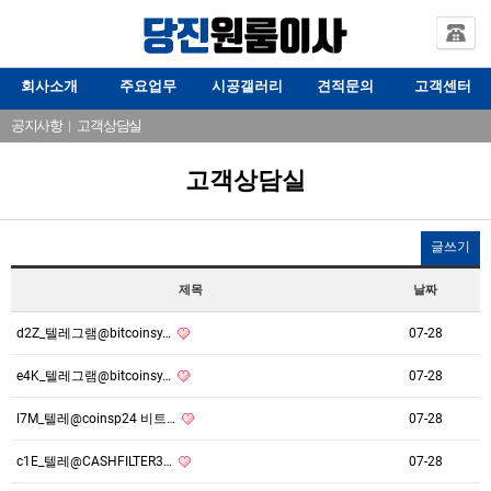
회사소개
주요업무
시공갤러리
견적문의
고객센터
공지사항
|
고객상담실
고객상담실
글쓰기
제목
날짜
d2Z_텔레그램@bitcoinsy…
07-28
e4K_텔레그램@bitcoinsy…
07-28
l7M_텔레@coinsp24 비트…
07-28
c1E_텔레@CASHFILTER3…
07-28