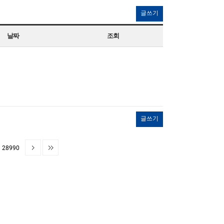
글쓰기
날짜
조회
글쓰기
28990