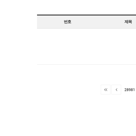
번호
제목
28981