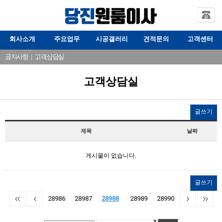
회사소개
주요업무
시공갤러리
견적문의
고객센터
공지사항
|
고객상담실
고객상담실
글쓰기
제목
날짜
게시물이 없습니다.
글쓰기
28986
28987
28988
28989
28990