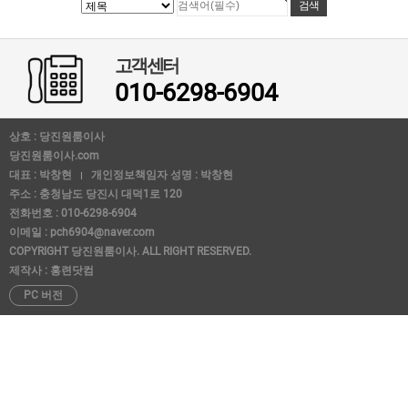
고객센터
010-6298-6904
상호 : 당진원룸이사
당진원룸이사.com
대표 : 박창현
개인정보책임자 성명 : 박창현
주소 : 충청남도 당진시 대덕1로 120
전화번호 : 010-6298-6904
이메일 : pch6904@naver.com
COPYRIGHT 당진원룸이사. ALL RIGHT RESERVED.
제작사 : 홍련닷컴
PC 버전