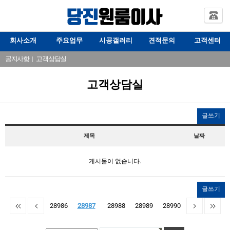
회사소개
주요업무
시공갤러리
견적문의
고객센터
공지사항
|
고객상담실
고객상담실
글쓰기
제목
날짜
게시물이 없습니다.
글쓰기
28986
28987
28988
28989
28990