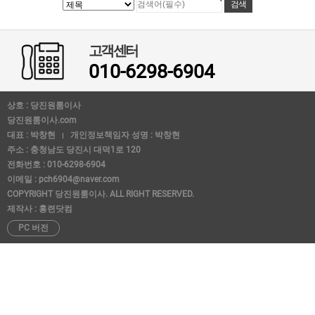
고객센터
010-6298-6904
상호 : 당진원룸이사
당진원룸이사.com
대표 : 박창현
개인정보책임자 성명 : 박창현
주소 : 충청남도 당진시 대덕1로 120
전화번호 : 010-6298-6904
이메일 : pch6904@naver.com
COPYRIGHT 당진원룸이사. ALL RIGHT RESERVED.
제작사 : 홍련닷컴
PC 버전