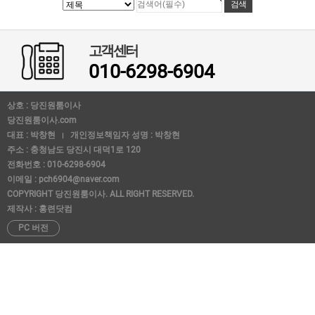
고객센터
010-6298-6904
상호 : 당진원룸이사
당진원룸이사.com
대표 : 박창현
개인정보책임자 성명 : 박창현
주소 : 충청남도 당진시 대덕1로 120
전화번호 : 010-6298-6904
이메일 : pch6904@naver.com
COPYRIGHT 당진원룸이사. ALL RIGHT RESERVED.
제작사 : 홍련닷컴
PC 버전