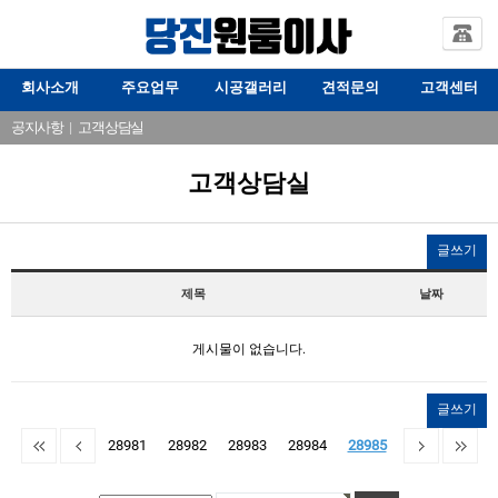
회사소개
주요업무
시공갤러리
견적문의
고객센터
공지사항
|
고객상담실
고객상담실
글쓰기
제목
날짜
게시물이 없습니다.
글쓰기
28981
28982
28983
28984
28985