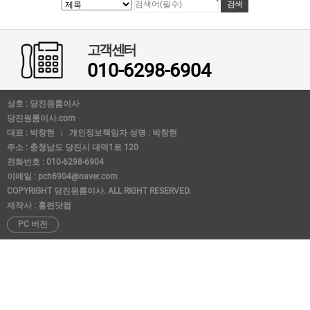
고객센터
010-6298-6904
상호 : 당진원룸이사
당진원룸이사.com
대표 : 박창현
개인정보책임자 성명 : 박창현
주소 : 충청남도 당진시 대덕1로 120
전화번호 : 010-6298-6904
이메일 : pch6904@naver.com
COPYRIGHT 당진원룸이사. ALL RIGHT RESERVED.
제작사 : 홍련닷컴
PC 버전