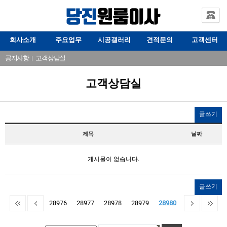
회사소개
주요업무
시공갤러리
견적문의
고객센터
공지사항
|
고객상담실
고객상담실
글쓰기
제목
날짜
게시물이 없습니다.
글쓰기
28976
28977
28978
28979
28980