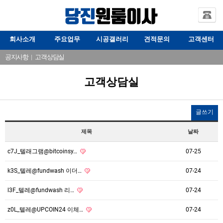
회사소개
주요업무
시공갤러리
견적문의
고객센터
공지사항
|
고객상담실
고객상담실
글쓰기
제목
날짜
c7J_텔래그램@bitcoinsy…
07-25
k3S_텔레@fundwash 이더…
07-24
l3F_텔레@fundwash 리…
07-24
z0L_텔레@UPCOIN24 이체…
07-24