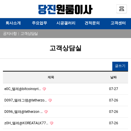
회사소개
주요업무
시공갤러리
견적문의
고객센터
공지사항
|
고객상담실
고객상담실
글쓰기
제목
날짜
e0C_텔레@bitcoinsyri…
07-27
D097_텔래그램@tetherzo…
07-26
D096_텔래@tetherzon …
07-26
z0H_텔레@KOREATALK77…
07-26