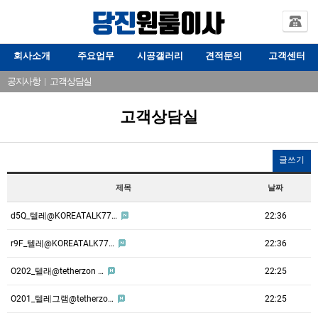
회사소개
주요업무
시공갤러리
견적문의
고객센터
공지사항
|
고객상담실
고객상담실
글쓰기
제목
날짜
d5Q_텔레@KOREATALK77…
22:36
r9F_텔레@KOREATALK77…
22:36
O202_텔래@tetherzon …
22:25
O201_텔레그램@tetherzo…
22:25