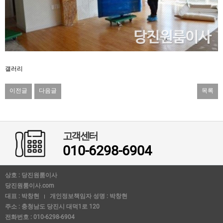
갤러리
이전글
다음글
목록
고객센터
010-6298-6904
상호 : 당진원룸이사
당진원룸이사.com
대표 : 박창현
개인정보책임자 성명 : 박창현
주소 : 충청남도 당진시 대덕1로 120
전화번호 : 010-6298-6904