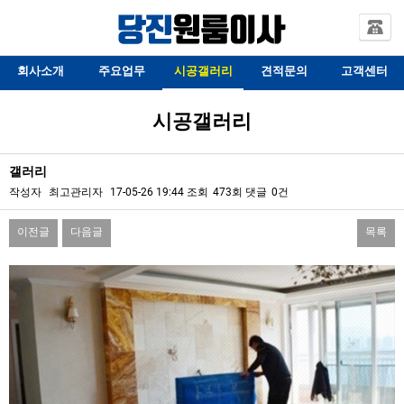
회사소개
주요업무
시공갤러리
견적문의
고객센터
시공갤러리
갤러리
작성자
최고관리자
17-05-26 19:44
조회
473회
댓글
0건
이전글
다음글
목록
본문